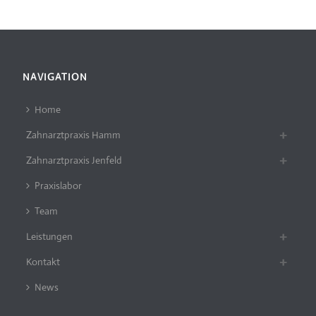
NAVIGATION
Home
Zahnarztpraxis Hamm
Zahnarztpraxis Jenfeld
Praxislabor
Team
Leistungen
Kontakt
News