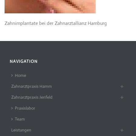
Zahnimplantate bei der Zahnarztallianz Hamburg
NAVIGATION
Home
Zahnarztpraxis Hamm
Zahnarztpraxis Jenfeld
Praxislabor
Team
Leistungen