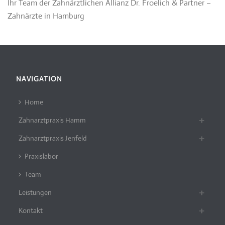
Ihr Team der Zahnärztlichen Allianz Dr. Froelich & Partner –
Zahnärzte in Hamburg
NAVIGATION
Home
Zahnarztpraxis Hamm
Zahnarztpraxis Jenfeld
Praxislabor
Team
Leistungen
Kontakt