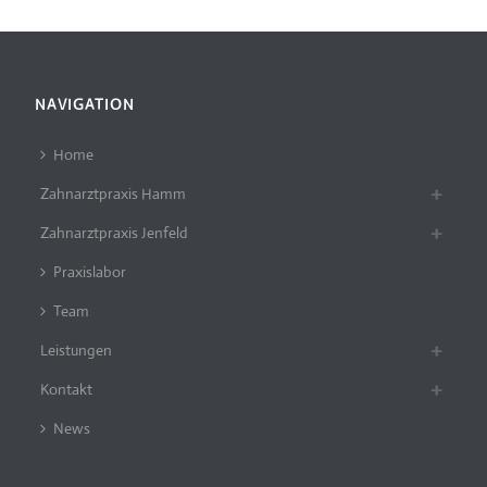
NAVIGATION
Home
Zahnarztpraxis Hamm
Zahnarztpraxis Jenfeld
Praxislabor
Team
Leistungen
Kontakt
News