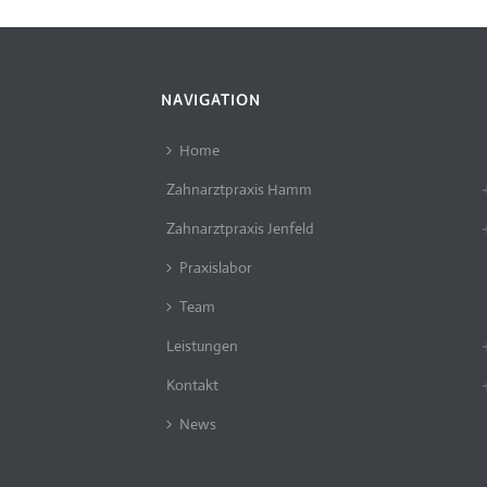
NAVIGATION
Home
Zahnarztpraxis Hamm
Zahnarztpraxis Jenfeld
Praxislabor
Team
Leistungen
Kontakt
News