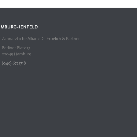
AMBURG-JENFELD
Zahnärztliche Allianz Dr. Froelich & Partner
Berliner Platz 17
22045 Hamburg
(040) 6721718