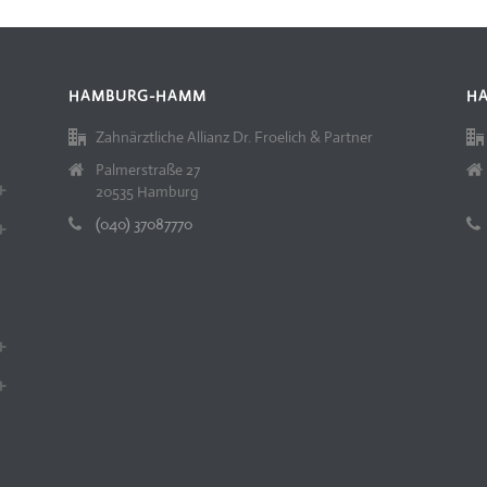
HAMBURG-HAMM
H
Zahnärztliche Allianz Dr. Froelich & Partner
Palmerstraße 27
20535 Hamburg
(040) 37087770