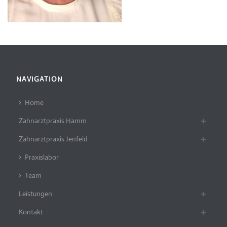
NAVIGATION
Home
Zahnarztpraxis Hamm
Zahnarztpraxis Jenfeld
Praxislabor
Team
Leistungen
Kontakt