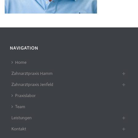
NAVIGATION
Home
Zahnarztpraxis Hamm
Zahnarztpraxis Jenfeld
Praxislabor
Team
Leistungen
Kontakt